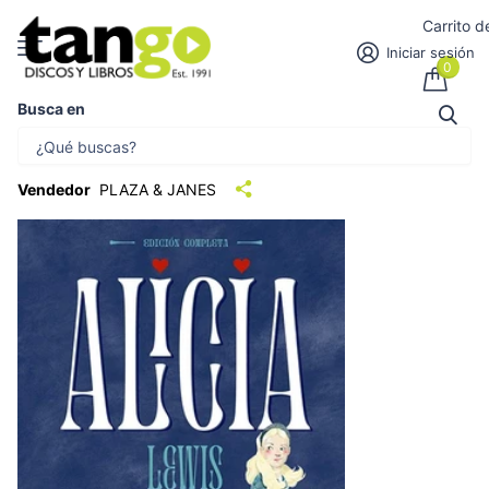
Carrito 
Iniciar sesión
0
Busca en
ALICIA - OBRA COMPLETA | LEWIS
CARROLL
Vendedor
PLAZA & JANES