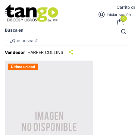
Carrito 
Iniciar sesión
0
Busca en
THE CAT WHO SAVED BOOKS | SOSUKE
NATSUKAWA
Vendedor
HARPER COLLINS
Última unidad