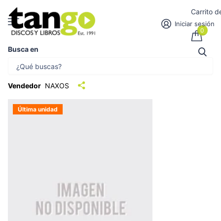
Carrito 
Iniciar sesión
0
Busca en
CHICHESTER PSALMS/ON THE
WATERFRONT/ON T | , y otros
Vendedor
NAXOS
Última unidad