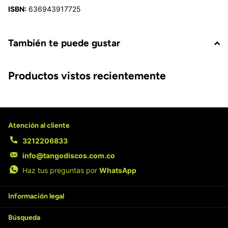
ISBN:
636943917725
También te puede gustar
Productos vistos recientemente
Atención al cliente
3212206833
info@tangodiscos.com.co
Haz tus preguntas por
WhatsApp
Información legal
Búsqueda