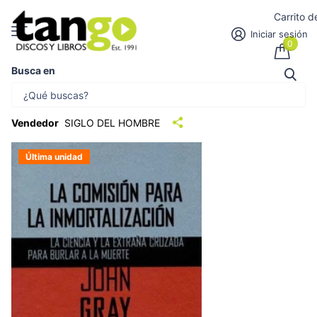
Carrito 
Iniciar sesión
0
Busca en
COMISION PARA LA INMORTALIZACION
LA CIENCIA Y LA E | SIGLO DEL HOMBRE
Vendedor
SIGLO DEL HOMBRE
Última unidad