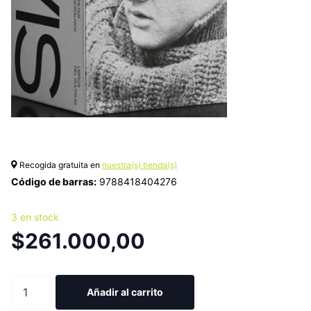
Recogida gratuita en
nuestra(s) tienda(s)
Código de barras:
9788418404276
3 en stock
$261.000,00
Añadir al carrito