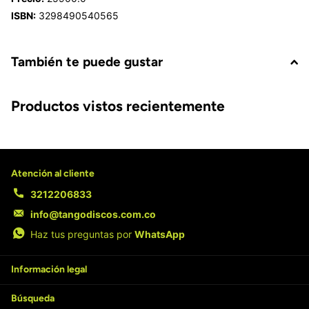
ISBN:
3298490540565
También te puede gustar
Productos vistos recientemente
Atención al cliente
3212206833
info@tangodiscos.com.co
Haz tus preguntas por
WhatsApp
Información legal
Búsqueda