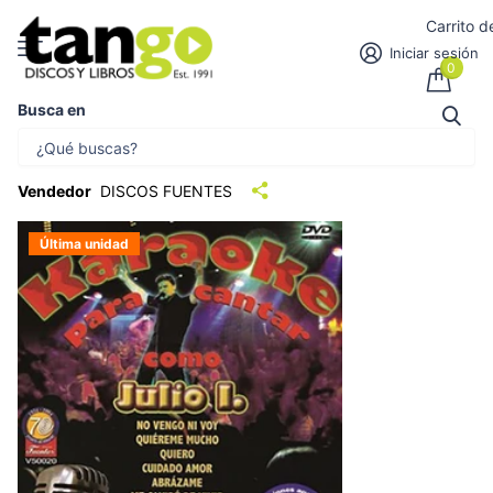
Carrito 
Iniciar sesión
0
Busca en
KARAOKE PARA CANTAR COM JULIO I. |
AUTORES VARIOS
Vendedor
DISCOS FUENTES
Última unidad