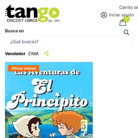
Carrito 
Iniciar sesión
0
Busca en
LAS AVENTURAS DE EL PRINCIPITO
VOL.5 | DIBUJOS ANIMADOS
Vendedor
ZIMA
Última unidad