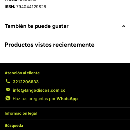
ISBN:
794044129826
También te puede gustar
Productos vistos recientemente
Atención al cliente
3212206833
info@tangodiscos.com.co
Haz tus preguntas por
WhatsApp
Información legal
Búsqueda