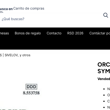
Carrito de compras
usca en
0
$0,00
mesas
Bonos de regalo
Contacto
RSD 2026
Contáctar p
 SIVELOV, y otros
ORC
SYM
Vended
N
O
C
N