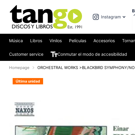
B
Instagram
Música
Libros
Vinilos
Películas
Accesorios
Torna
Customer service
Conmutar el modo de accesibilidad
Homepage
ORCHESTRAL WORKS >BLACKBIRD SYMPHONY/NOS |
Última unidad