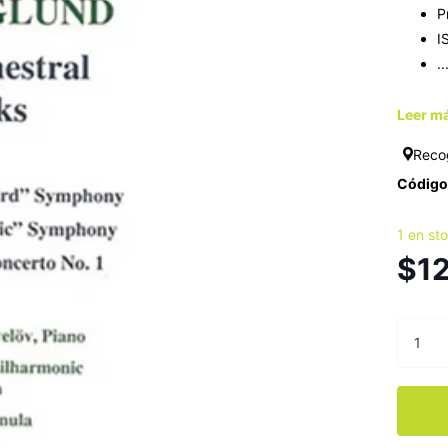
P
I
..
Leer má
Reco
Código 
1 en st
$1