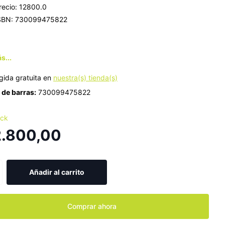
recio: 12800.0
SBN: 730099475822
.
s...
gida gratuita en
nuestra(s) tienda(s)
de barras:
730099475822
ock
2.800,00
Añadir al carrito
Comprar ahora