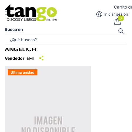
Carrito 
Iniciar sesión
0
Busca en
PIANO CONCERTO
NO.2/KLAVIERSTUCKE OP.76 | BRAHMS,
ANGELICH
Vendedor
EMI
Última unidad