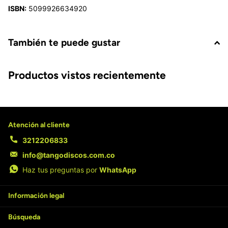
ISBN:
5099926634920
También te puede gustar
Productos vistos recientemente
Atención al cliente
3212206833
info@tangodiscos.com.co
Haz tus preguntas por
WhatsApp
Información legal
Búsqueda