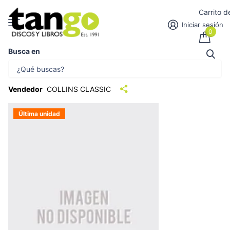
Carrito 
Iniciar sesión
0
Busca en
PIANO CONCS. OP.32 Y OP.11 |
ORCHESTRA, y otros
Vendedor
COLLINS CLASSIC
Última unidad