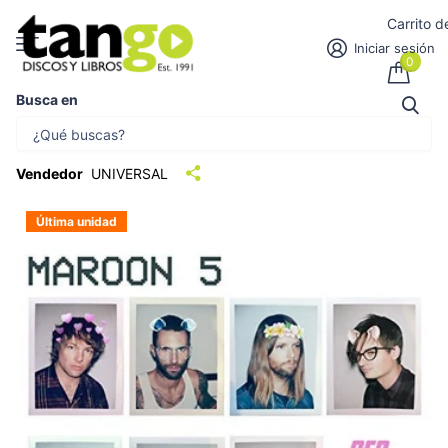
Carrito 
Iniciar sesión
0
Busca en
RED PILL BLUES EDICION ESPECIAL |
MAROON 5
Vendedor
UNIVERSAL
Última unidad