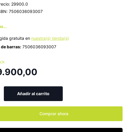
recio: 29900.0
SBN: 7506036093007
s...
gida gratuita en
nuestra(s) tienda(s)
de barras:
7506036093007
ock
9.900,00
Añadir al carrito
Comprar ahora