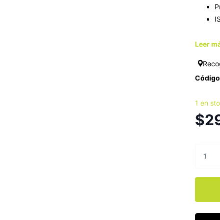
P
I
Leer má
Reco
Código 
1 en st
$2