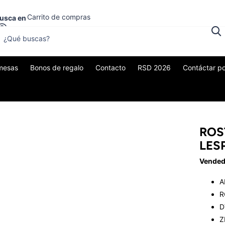
Carrito de compras
usca en
0
$0,00
mesas
Bonos de regalo
Contacto
RSD 2026
Contáctar p
ROS
LES
Vended
A
R
D
Z