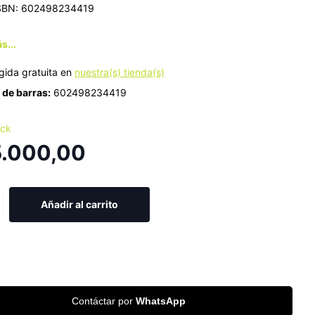
SBN: 602498234419
s...
gida gratuita en
nuestra(s) tienda(s)
de barras:
602498234419
ock
5.000,00
Añadir al carrito
Contáctar por
WhatsApp