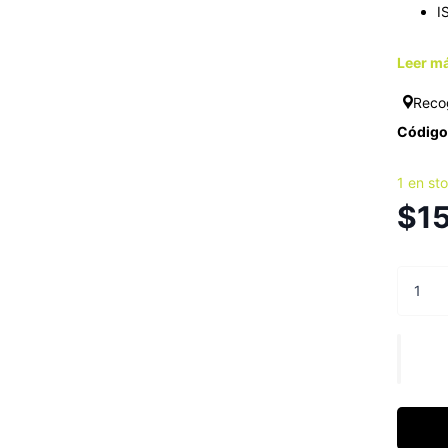
I
Leer má
Reco
Código 
1 en st
$1