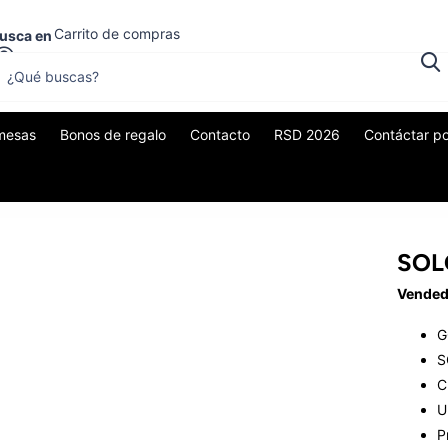
Carrito de compras
usca en
0
$0,00
mesas
Bonos de regalo
Contacto
RSD 2026
Contáctar p
SOL
Vended
G
S
C
U
P