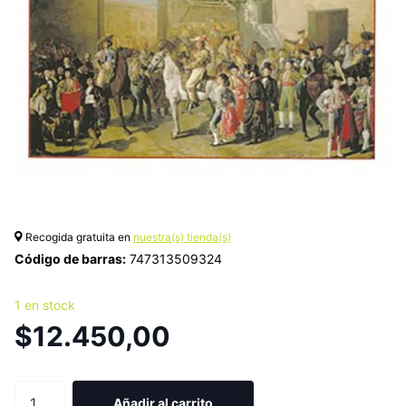
Recogida gratuita en
nuestra(s) tienda(s)
Código de barras:
747313509324
1 en stock
$12.450,00
Añadir al carrito