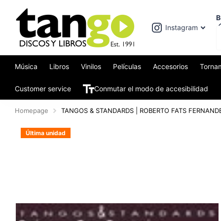
B
Instagram
Música
Libros
Vinilos
Películas
Accesorios
Torna
Customer service
Conmutar el modo de accesibilidad
Homepage
TANGOS & STANDARDS | ROBERTO FATS FERNAND
Última unidad