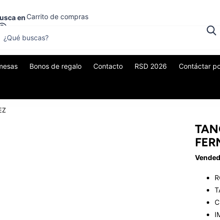
Carrito de compras
usca en
0
$0,00
mesas
Bonos de regalo
Contacto
RSD 2026
Contáctar p
EZ
TAN
FER
Vended
R
T
C
I