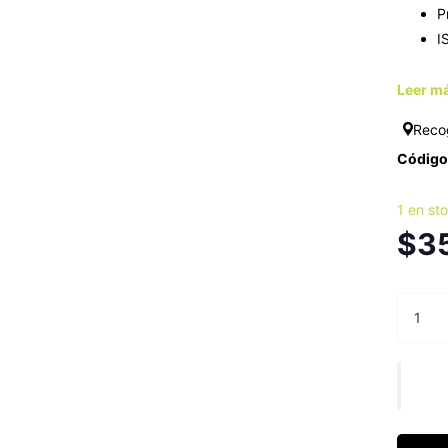
P
I
Leer má
Reco
Código 
1 en st
$3