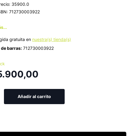
recio: 35900.0
SBN: 712730003922
s...
gida gratuita en
nuestra(s) tienda(s)
de barras:
712730003922
ock
5.900,00
Añadir al carrito