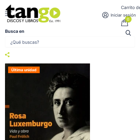
Carrito 
Iniciar sesión
0
Busca en
VIDA Y OBRA | ROSA LUXEMBURGO
Vendedor
NUESTRA AMERICA UNA LIBRERIA DE OCEAN SUR
Última unidad